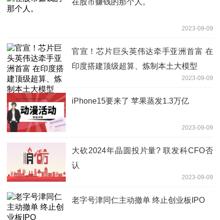
在股市赚钱的那个人。
2023-09-09
官宣！芯片巨头英伟达牵手亚洲首富 在
印度搭建顶级超算、炼制本土大模型
2023-09-09
iPhone15要来了 苹果蒸发1.3万亿
2023-09-09
大砍2024年晶圆投片量? 联发科CFO否
认
2023-09-09
老字号津同仁主动撤单 终止创业板IPO