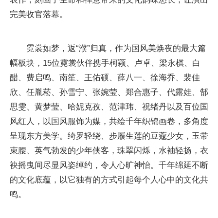
完美收官落幕。
霓裳如梦，返“濮”归真，作为国风美焕夜的最大篇
幅板块，15位霓裳伙伴携手柯颖、卢卓、梁永棋、白
醋、费启鸣、南笙、王佑硕、薛八一、徐海乔、裴佳
欣、任胤菘、孙雪宁、张婉莹、郑合惠子、代露娃、郜
思雯、黄梦莹、哈妮克孜、范津玮、祝绪丹以及百位国
风红人，以国风服饰为媒，共绘千年织锦画卷，多角度
呈现东方美学。绮罗轻绕、步履生莲的豆蔻少女，玉带
束腰、英气勃发的少年侠客，珠翠闪烁，水袖轻扬，衣
袂摇曳间尽显风姿绰约，令人心旷神怡。千年绵延不断
的文化底蕴，以它独有的方式引起每个人心中的文化共
鸣。