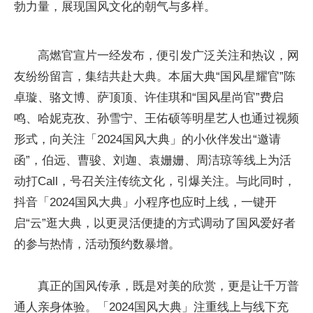
勃力量，展现国风文化的朝气与多样。
高燃官宣片一经发布，便引发广泛关注和热议，网
友纷纷留言，集结共赴大典。本届大典“国风星耀官”陈
卓璇、骆文博、萨顶顶、许佳琪和“国风星尚官”费启
鸣、哈妮克孜、孙雪宁、王佑硕等明星艺人也通过视频
形式，向关注「2024国风大典」的小伙伴发出“邀请
函”，伯远、曹骏、刘迦、袁姗姗、周洁琼等线上为活
动打Call，号召关注传统文化，引爆关注。与此同时，
抖音「2024国风大典」小程序也应时上线，一键开
启“云”逛大典，以更灵活便捷的方式调动了国风爱好者
的参与热情，活动预约数暴增。
真正的国风传承，既是对美的欣赏，更是让千万普
通人亲身体验。「2024国风大典」注重线上与线下充