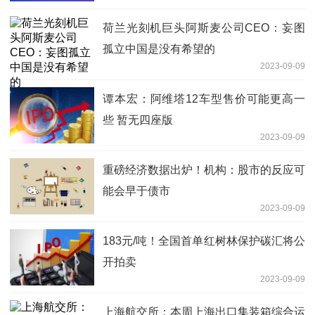
荷兰光刻机巨头阿斯麦公司CEO：妄图
孤立中国是没有希望的
2023-09-09
谭本宏：阿维塔12车型售价可能更高一
些 暂无四座版
2023-09-09
重磅经济数据出炉！机构：股市的反应可
能会早于债市
2023-09-09
183元/吨！全国首单红树林保护碳汇将公
开拍卖
2023-09-09
上海航交所：本周上海出口集装箱综合运