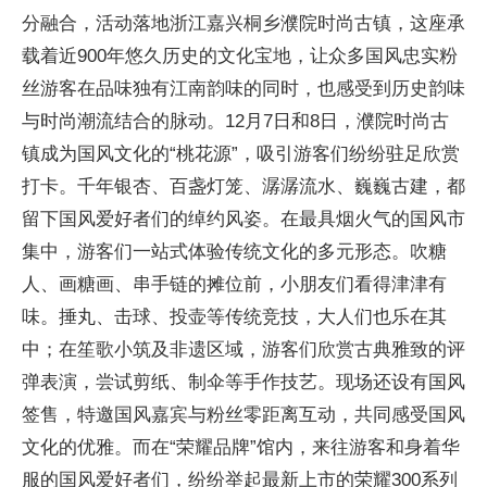
分融合，活动落地浙江嘉兴桐乡濮院时尚古镇，这座承
载着
近
900年悠久历史的文化宝地，让众多国风忠实粉
丝游客在品味独有江南韵味的同时，也感受到历史韵味
与时尚潮流结合的脉动。12月7日和8日，濮院时尚古
镇成为国风文化的“桃花源”，吸引游客们纷纷驻足欣赏
打卡。千年银杏、百盏灯笼、潺潺流水、巍巍古建，都
留下国风爱好者们的绰约风姿。在最具
烟
火气的国风市
集中，游客们一站式体验传统文化的多元形态。吹糖
人、画糖画、串手链的摊位前，小朋友们看得津津有
味。捶丸、击球、投壶等传统
竞技
，大人们也乐在其
中；在笙歌小筑及非遗区域，游客们欣赏古典雅致的评
弹表演，尝试剪纸、制伞等手作技艺。现场还设有国风
签售，特邀国风嘉宾与粉丝零距离互动，共同感受国风
文化的优雅。而在“荣耀品牌”馆内，来往游客和身着华
服的国风爱好者们，纷纷举起最新上市的荣耀300系列