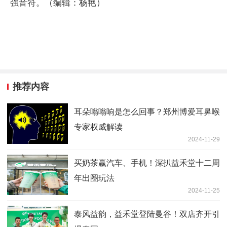
强音符。（编辑：杨艳）
推荐内容
耳朵嗡嗡响是怎么回事？郑州博爱耳鼻喉
专家权威解读
2024-11-29
买奶茶赢汽车、手机！深扒益禾堂十二周
年出圈玩法
2024-11-25
泰风益韵，益禾堂登陆曼谷！双店齐开引