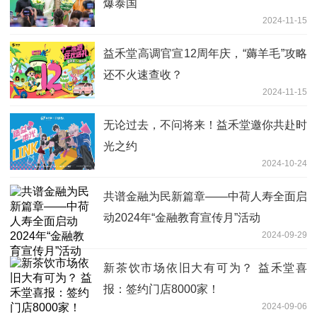
爆泰国
2024-11-15
益禾堂高调官宣12周年庆，“薅羊毛”攻略
还不火速查收？
2024-11-15
无论过去，不问将来！益禾堂邀你共赴时
光之约
2024-10-24
共谱金融为民新篇章——中荷人寿全面启
动2024年“金融教育宣传月”活动
2024-09-29
新茶饮市场依旧大有可为？ 益禾堂喜
报：签约门店8000家！
2024-09-06