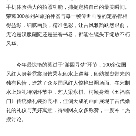
手机体验强大的拍照功能，捕捉定格自己的最美瞬间。
荣耀300系列AI旅拍神器与每一帧传世画卷的定格都相
得益彰，细腻画质，精准色彩，让古风雅韵跃然眼前，
无论是汉服翩跹还是墨香书卷，都能在镜头下绽放不朽
风华。
今年最惊艳的莫过于“游园寻梦”环节，100余位国
风红人身着霓裳服饰乘花船水上巡游，船舫摇曳带来的
独有风情，造就了众多国风红人惊艳出圈场面。在宋制
水上婚礼特别环节中，艺人梁永棋、柯颖身着《五福临
门》传统婚礼装扮亮相，佳偶天成的画面展现了古代婚
礼的礼仪与美好寓意，得到网友众多称赞，一度冲上热
搜讨论。