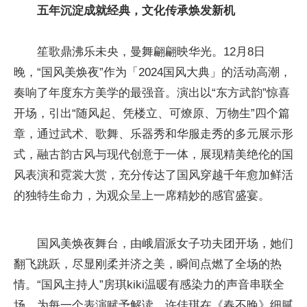
五年沉淀成就经典，文化传承焕发新机
笙歌鼎沸乐未央，曼舞翩翩映华光。12月8日
晚，“国风美焕夜”作为「2024国风大典」的活动高潮，
奏响了年度东方美学的最强音。演出以“东方武韵”惊喜
开场，引出“随风起、凭楼立、可燎原、万物生”四个篇
章，通过武术、歌舞、乐器秀和华服走秀的多元展示形
式，融古韵古风与现代创意于一体，展现精美绝伦的国
风表演和霓裳大赏，充分传达了国风穿越千年愈加鲜活
的独特生命力，为观众呈上一席精妙的感官盛宴。
国风美焕夜舞台，由峨眉派女子功夫团开场，她们
翻飞跳跃，尽显刚柔并济之美，瞬间点燃了全场的热
情。“国风主持人”房琪kiki温暖有感染力的声音串联全
场，为每一个表演赋予解读。许佳琪在《春不晚》细腻