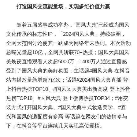
打造国风交流能量场，实现多维价值共赢
随着五届盛事成功举办，“国风大典”已经成为国风
文化传承的标志
性
IP，「2024国风大典」持续破圈，
全网大范围讨论使其一跃成为网络年末热词。本次活动
总曝光量超10亿，全网共斩获70+热搜；国风大典国风
美焕夜直播观看人次超5000万，1400万人通过直播感
受到了国风大典的美好氛围；主话题#国风大典 在抖音
站内播放量新增超7亿次；话题#2024国风大典直播 登
上抖音热榜TOP10、#国风又大典美出新高度 登上抖音
热榜TOP18、#国风大典 登上微博热搜TOP34；#用变
装方式打开国风大典、#国风大典中式妆造美学、#嘉
兴和国风的适配度有多高 等话题在网友们的热情参与
下，在抖音等
平
台连续几天实现高位霸榜。