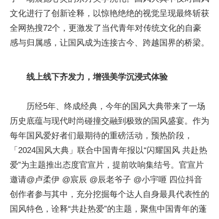
文化进行了创新诠释，以惊艳绝绝的视觉呈现最终斩获
全网热搜72个，更激发了当代青年对传统文化的自豪
感与归属感，让国风成为连接古今、跨越国界的桥梁。
线上线下齐发力，增强美学沉浸式体验
历经5年、终成经典，今年的国风大典带来了一场
历史底蕴与现代时尚碰撞交融到极致的国风盛宴。作为
每年国风爱好者们最期待的重磅活动，预热阶段，
「2024国风大典」联合中国青年报以“闪耀国风 共赴热
爱”为主题推出态度官宣片，提前吹响集结号。官宣片
邀请@卢柔伊 @宸辰 @辰老爷子 @小宇咂 四位抖音
创作者参与其中，充分挖掘每个达人自身最具代表
性
的
国风特色，诠释“共赴热爱”的主题，聚焦中国青年的蓬