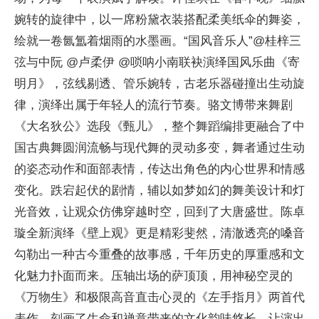
婉转的旋律中，以一席粉黛衣装搭配柔美纸伞的舞姿，
绘就一卷氤氲着
烟
雨的水墨画。“国风音乐人”@桂梓三
弦与中阮 @卢柔伊 @唢呐小南联袂演绎国风乐曲《寄
明月》，弦线剔透、管乐婉转，古老乐器碰撞出生动旋
律，演绎出属于年轻人的流行节奏。骆文博带来舞剧
《大名狄公》选段《甄儿》，整个舞蹈编排更融合了中
国古典舞圆润流畅与现代舞的灵动多变，舞者通过生动
的姿态动作和面部表情，传达出角色的内心世界和情感
变化。跌宕起伏的剧情，辅以如梦如幻的舞美设计和灯
光音效，让观众仿佛穿越时空，回到了大唐盛世。陈卓
璇全新演绎《壁上观》更是精彩斐然，清澈透亮的嗓音
勾勒出一种古今重叠的故事感，千年历史的厚重感和文
化魅力扑面而来。压轴出场的萨顶顶，用神秘空灵的
《万物生》和极限高音直击心灵的《左手指月》两首代
表作，刻画了生命和禅意带来的文化韵味悠长，让演出