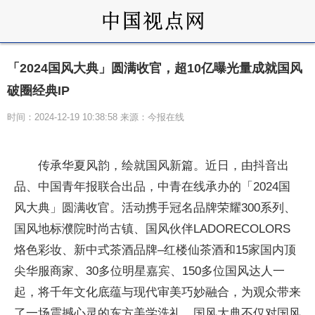
「2024国风大典」圆满收官，超10亿曝光量成就国风
破圈经典IP
时间：2024-12-19 10:38:58 来源：今报在线
传承华夏风韵，绘就国风新篇。
近
日，由抖音出
品、中国青年报联合出品，中青在线承办的「2024国
风大典」圆满收官。活动携手冠名品牌荣耀300系列、
国风地标濮院时尚古镇、国风伙伴LADORECOLORS
烙色彩妆、新中式茶酒品牌–红楼仙茶酒和15家国内顶
尖华服商家、30多位明星嘉宾、150多位国风达人一
起，将千年文化底蕴与现代审美巧妙融合，为观众带来
了一场震撼心灵的东方美学洗礼。国风大典不仅对国风