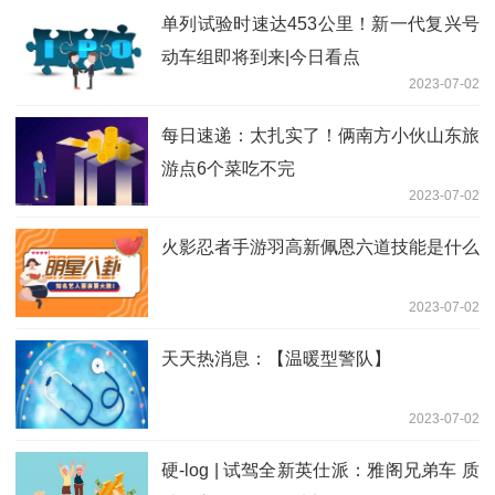
单列试验时速达453公里！新一代复兴号
动车组即将到来|今日看点
2023-07-02
每日速递：太扎实了！俩南方小伙山东旅
游点6个菜吃不完
2023-07-02
火影忍者手游羽高新佩恩六道技能是什么
2023-07-02
天天热消息：【温暖型警队】
2023-07-02
硬-log | 试驾全新英仕派：雅阁兄弟车 质