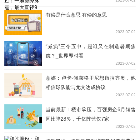
2023-07-02
有偿是什么意思 有偿的意思
2023-07-02
“减负”三令五申，是谁又在制造暑期焦
虑？_世界即时看
2023-07-02
意媒：卢卡-佩莱格里尼想留拉齐奥，他
相信球队能与尤文达成协议
2023-07-02
当前最新：楼市承压，百强房企6月销售
同比降28％，千亿阵营仅7家
2023-07-02