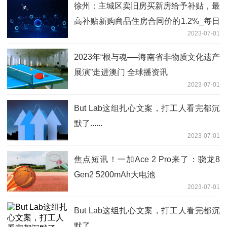
徐州：主城区卖旧房买新房给予补贴，最
高补贴新购商品住房合同价的1.2%_每日
2023-07-01
信息
2023年“根与魂──海南省非物质文化遗产
展演”走进澳门 全球播资讯
2023-07-01
But Lab这组扎心文案，打工人看完都沉
默了......
2023-07-01
焦点短讯！一加Ace 2 Pro来了：骁龙8
Gen2 5200mAh大电池
2023-07-01
But Lab这组扎心文案，打工人看完都沉
默了......