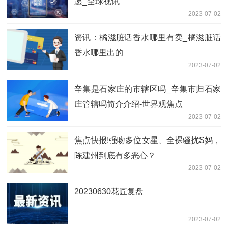
递_全球视讯
2023-07-02
资讯：橘滋脏话香水哪里有卖_橘滋脏话
香水哪里出的
2023-07-02
辛集是石家庄的市辖区吗_辛集市归石家
庄管辖吗简介介绍-世界观焦点
2023-07-02
焦点快报!强吻多位女星、全裸骚扰S妈，
陈建州到底有多恶心？
2023-07-02
20230630花匠复盘
2023-07-02