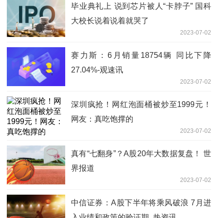
毕业典礼上 说到芯片被人“卡脖子” 国科
大校长说着说着就哭了
2023-07-02
赛力斯：6月销量18754辆 同比下降
27.04%-观速讯
2023-07-02
深圳疯抢！网红泡面桶被炒至1999元！
网友：真吃饱撑的
2023-07-02
真有“七翻身”？A股20年大数据复盘！ 世
界报道
2023-07-02
中信证券：A股下半年将乘风破浪 7月进
入业绩和政策的验证期_热资讯