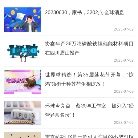
20230630，家书，3202点-全球消息
2023-07-02
协鑫年产36万吨磷酸铁锂储能材料项目
在四川眉山投产
2023-07-02
世界球精选！第35届莲花节开幕，“惊
鸿”领衔千种莲荷争相绽放！
2023-07-02
环球今亮点！蔡徐坤工作室，被列入“经
营异常名录”！
2023-07-02
雷克萨斯UX是一款引人注目的小型SUV