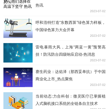
热讯
2023-07-02
呼和浩特打造“东数西算”绿色算力样板，
中国绿色算力大会开幕
2023-07-02
雷电暴雨大风，上海“两蓝一黄”预警高
挂！防汛防台四级响应启动-热消息
2023-07-02
赛生药业：达佑泽（那西妥单抗）于中国
商业化上市_热点聚焦
2023-07-02
当前动态:力合科创：微灵医疗已掌握植
入式脑机接口系统的全链条自主技术