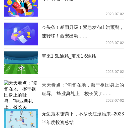
2023-07-02
今头条！暴雨升级！紧急发布山洪预警，
速转移！西安出动……
2023-07-02
宝来1.5L油耗_宝来1 6油耗
2023-07-02
天天看点：“匍匐在地，擦干祖国身上的
耻辱。”毕业典礼上，校长哭了……
2023-07-02
无边落木萧萧下，不尽长江滚滚来--2023
半年度投资总结