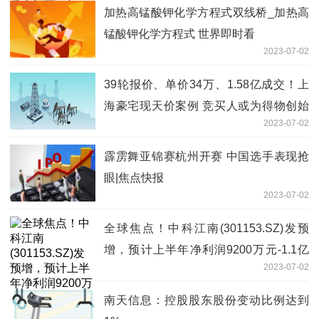
加热高锰酸钾化学方程式双线桥_加热高
锰酸钾化学方程式 世界即时看
2023-07-02
39轮报价、单价34万、1.58亿成交！上
海豪宅现天价案例 竞买人或为得物创始
2023-07-02
人？-即时看
霹雳舞亚锦赛杭州开赛 中国选手表现抢
眼|焦点快报
2023-07-02
全球焦点！中科江南(301153.SZ)发预
增，预计上半年净利润9200万元-1.1亿
2023-07-02
元，同比增长51%-81%
南天信息：控股股东股份变动比例达到