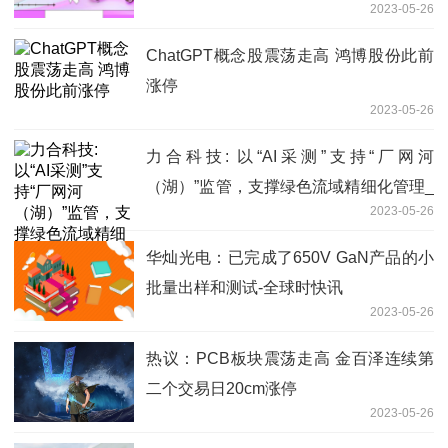
2023-05-26
ChatGPT概念股震荡走高 鸿博股份此前
涨停
2023-05-26
力合科技: 以“AI采测”支持“厂网河
（湖）”监管，支撑绿色流域精细化管理_
2023-05-26
精选
华灿光电：已完成了650V GaN产品的小
批量出样和测试-全球时快讯
2023-05-26
热议：PCB板块震荡走高 金百泽连续第
二个交易日20cm涨停
2023-05-26