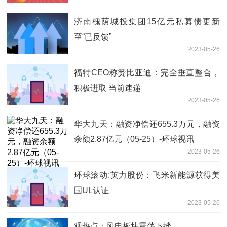
进账超300万
济南槐荫城投集团15亿元私募债更新
至“已反馈”
2023-05-26
福特CEO称赞比亚迪：完全垂直整合，
积极进取 当前速递
2023-05-26
华大九天：融资净偿还655.3万元，融资
余额2.87亿元（05-25）-环球视讯
2023-05-26
环球滚动:英力股份：飞米新能源获得美
国UL认证
2023-05-26
观热点：风电板块震荡下挫