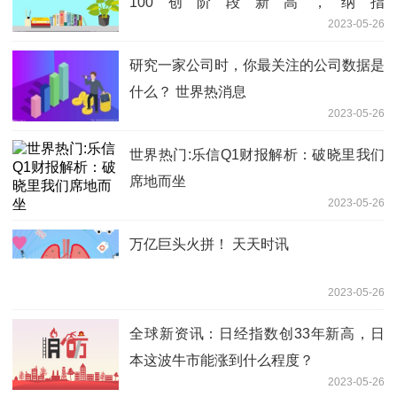
100创阶段新高，纳指
2023-05-26
100ETF（159660）开盘涨超1%，涨幅
高居同类第一！-当前焦点
研究一家公司时，你最关注的公司数据是
什么？ 世界热消息
2023-05-26
世界热门:乐信Q1财报解析：破晓里我们
席地而坐
2023-05-26
万亿巨头火拼！ 天天时讯
2023-05-26
全球新资讯：日经指数创33年新高，日
本这波牛市能涨到什么程度？
2023-05-26