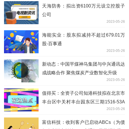
天海防务：拟出资6100万元设立控股子
公司
2023-05-26
海能实业：股东拟减持不超过679.01万
股-百事通
2023-05-26
新动态：中国平煤神马集团与中兴通讯达
成战略合作 聚焦煤炭产业数智化升级
2023-05-26
值得买：全资子公司知港科技拟在北京市
丰台区中关村丰台园东区三期1516-53A
2023-05-26
地块投资建设“值得买数字产业示范基地”-
世界动态
富信科技：收到客户已启动ABCs（为债