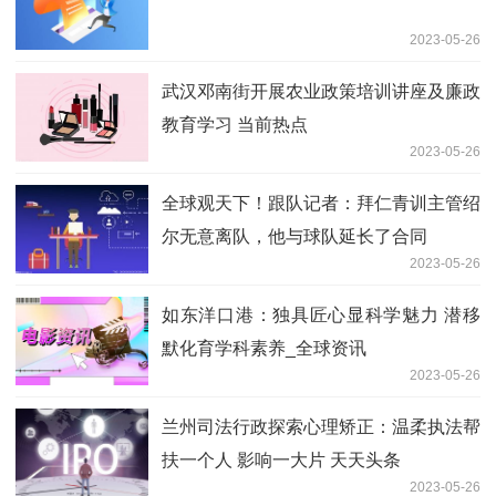
2023-05-26
武汉邓南街开展农业政策培训讲座及廉政
教育学习 当前热点
2023-05-26
全球观天下！跟队记者：拜仁青训主管绍
尔无意离队，他与球队延长了合同
2023-05-26
如东洋口港：独具匠心显科学魅力 潜移
默化育学科素养_全球资讯
2023-05-26
兰州司法行政探索心理矫正：温柔执法帮
扶一个人 影响一大片 天天头条
2023-05-26