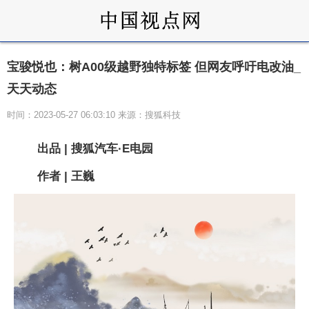
宝骏悦也：树A00级越野独特标签 但网友呼吁电改油_
天天动态
时间：2023-05-27 06:03:10 来源：搜狐科技
出品 | 搜狐汽车·E电园
作者 | 王巍