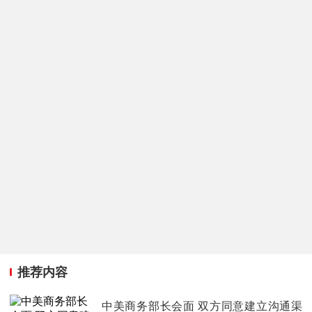
推荐内容
中美商务部长会面 双方同意建立沟通渠