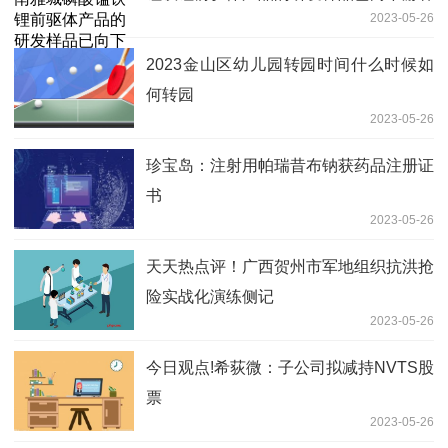
2023-05-26
户送样测试
2023金山区幼儿园转园时间什么时候如
何转园
2023-05-26
珍宝岛：注射用帕瑞昔布钠获药品注册证
书
2023-05-26
天天热点评！广西贺州市军地组织抗洪抢
险实战化演练侧记
2023-05-26
今日观点!希荻微：子公司拟减持NVTS股
票
2023-05-26