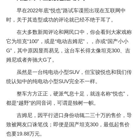
早在2022年底“悦也”路试车谍照出现在互联网中
时，关于其造型成功的评论就已经不绝于耳了。
在大多数新闻评论和网民口中，你会看到大家戏称
它为坦克“100”，或是“电动吉姆尼”，，亦或“国产小小
G”，其中原因显而易见，这台车长得太像坦克300、吉
姆尼或者奔驰大G了。
虽然是一台纯电动小型SUV，但宝骏悦也和我们传
统认知中的纯电动小型SUV完全不一样。
整车方方正正，硬派气息十足，就连名称“悦也”，
都是“越野”的同音词，可谓是独树一帜。
吉姆尼，因平行进口身份动辄二三十万的售价，导
致被网友口诛笔伐；即便是国产坦克300，最低起售价
也要19.88万元。