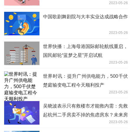
2023-05-26
年平均水平偏少
中国歌剧舞剧院与大丰实业达成战略合作
2023-05-26
世界快播：上海母港国际邮轮航线重启，
国民邮轮“蓝梦之星”开启试航
2023-05-26
世界时讯：提升广州供电能力，500千伏
楚庭输变电工程今天顺利投产
2023-05-26
吴晓波表示只有救楼市才能救内需：先救
起杭州二手房卖不掉的焦虑房东？未来房
2023-05-26
价再跌接盘侠谁来救？ 今日聚焦