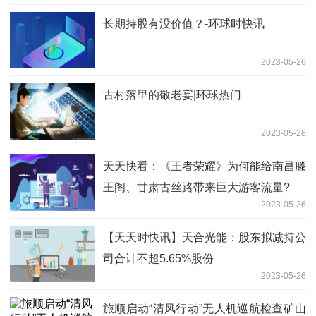
长期持股有没价值？-环球时快讯
2023-05-26
古村落里的敬老宴|环球热门
2023-05-26
天天快看：《王者荣耀》为何能给南昌滕
王阁、甘肃古丝路带来巨大游客流量?
2023-05-26
【天天时快讯】天合光能：股东拟减持公
司合计不超5.65%股份
2023-05-26
旅顺启动“清风行动”无人机巡航检查矿山