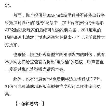
定。
然而，悦也提供的303km续航里程并不能将出行半
径拓展到真正的“越野”场景中，加上官方推出的全地形
AT轮胎以及玩家们后续可能的改装方案，28.1度电的
磷酸铁锂电池对于悦也来说实在是太小了，玩乐属性大
打折扣。
也难怪，悦也外观造型官图刚刚发布的时候，就有
不少网友们给宝骏官方提出“电改油”的建议，呼声甚至
一度高过悦也造型曝光话题本身。
此外，也有消息称“悦也后期将追加增程版车型”，
相信可电可油的增程版车型关注度和订单转化率会更
高。
【 · 编辑总结 · 】