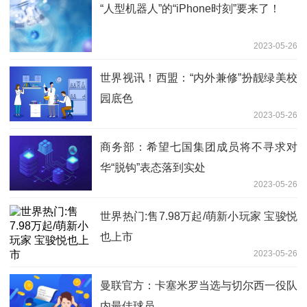
“人型机器人”的“iPhone时刻”要来了！
2023-05-26
世界视讯！西盟：“内外兼修”扮靓绿美校
园底色
2023-05-26
商务部：希望七国集团成员将不寻求对
华“脱钩”表态落到实处
2023-05-26
世界热门:售7.98万起/萌新小玩家 宝骏悦
也上市
2023-05-26
曼联官方：卡塞米罗当选与切尔西一役队
内最佳球员