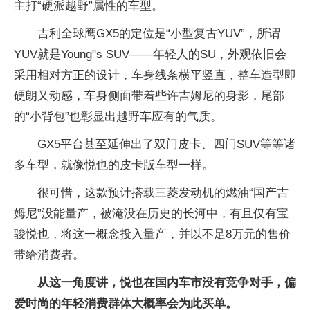
主打“硬派越野”属性的车型。
吉利全球鹰GX5的定位是“小型复古YUV”，所谓
YUV就是Young"s SUV——年轻人的SU，外观依旧会
采用相对方正的设计，车身线条横平竖直，整车造型即
硬朗又动感，车身侧面带着些许吉姆尼的身影，尾部
的“小背包”也彰显出越野车应有的气质。
GX5平台甚至延伸出了双门皮卡、四门SUV等等诸
多车型，就像悦也的皮卡版车型一样。
很可惜，这款预计搭载三菱发动机的燃油“国产吉
姆尼”没能量产，被淹没在历史的长河中，有且仅有宝
骏悦也，将这一概念投入量产，并以不足8万元的售价
带给消费者。
从这一角度讲，悦也在国内车市没有竞争对手，偏
爱时尚的年轻消费群体大概率会为此买单。