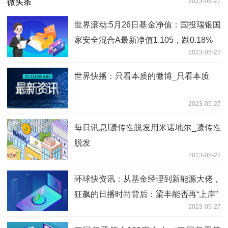
2023-05-27
世界滚动:5月26日基金净值：国投瑞银国
家安全混合A最新净值1.105，跌0.18%
2023-05-27
世界快播：只看本质的微博_只看本质
2023-05-27
每日讯息!遗传性脱发用米诺地尔_遗传性
脱发
2023-05-27
环球快资讯：从基金经理到新能源大佬，
狂飙的日播时尚背后：梁丰能否再“上岸”
2023-05-27