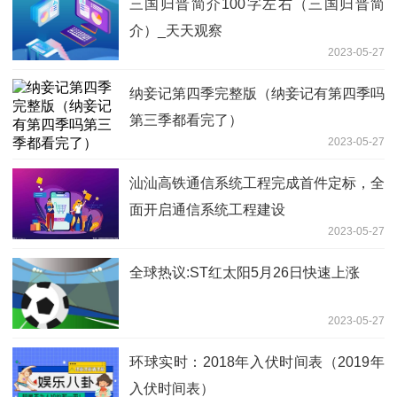
三国归晋简介100字左右（三国归晋简
介）_天天观察
2023-05-27
纳妾记第四季完整版（纳妾记有第四季吗
第三季都看完了）
2023-05-27
汕汕高铁通信系统工程完成首件定标，全
面开启通信系统工程建设
2023-05-27
全球热议:ST红太阳5月26日快速上涨
2023-05-27
环球实时：2018年入伏时间表（2019年
入伏时间表）