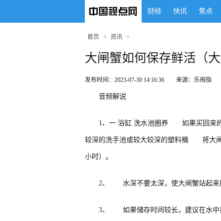
财经
快讯
焦点
首页
>
资讯
>
大闸蟹如何保存鲜活（大
发布时间：2023-07-30 14:16:36 来源：乐拇指
音频解说
1、一 浴缸 洗水池圈养 如果买回来
较深的洗手池或较大较深的塑料桶 将大闸
小时）。
2、 水深不要太深，使大闸蟹站起来
3、 如果储存时间较长，建议在水中