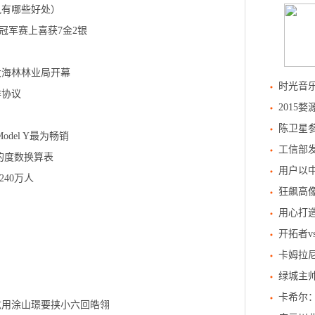
轨有哪些好处）
冠军赛上喜获7金2银
大海林林业局开幕
时光音
作协议
2015
陈卫星
del Y最为畅销
工信部发
的度数换算表
用户以中
40万人
狂飙高像
用心打造
开拓者
卡姆拉
绿城主帅
卡希尔
玹用涂山璟要挟小六回皓翎