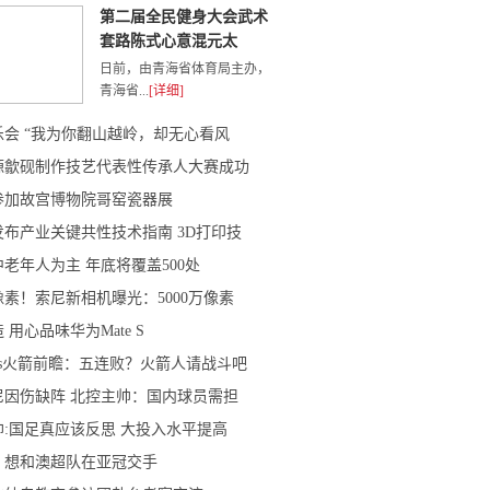
第二届全民健身大会武术
套路陈式心意混元太
日前，由青海省体育局主办，
青海省...
[详细]
乐会 “我为你翻山越岭，却无心看风
婺源歙砚制作技艺代表性传承人大赛成功
参加故宫博物院哥窑瓷器展
布产业关键共性技术指南 3D打印技
老年人为主 年底将覆盖500处
素！索尼新相机曝光：5000万像素
 用心品味华为Mate S
vs火箭前瞻：五连败？火箭人请战斗吧
尼因伤缺阵 北控主帅：国内球员需担
:国足真应该反思 大投入水平提高
：想和澳超队在亚冠交手