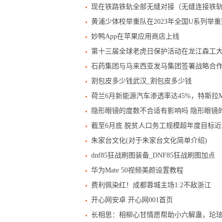
现在铁路铁轨全部无缝对接（无缝连接铁
黄浦少体校举重队在2023年全国U系列举重
妙鸭App在苹果应用商店上线
第十三届全球老虎日保护活动在龙江森工
石药集团与马来西亚发马集团签署战略合
割包皮多少钱武汉_割包皮多少钱
荷兰6月新能源汽车渗透率达45%，特斯拉Mo
隐形眼镜的度数不合适有影响吗 隐形眼镜
截至6月底 脱贫人口务工规模超年度目标近2
朱家台文化(对于朱家台文化简单介绍)
dnf85狂战刷图装备_DNF85狂战刷图加点
华为Mate 50视频美颜设置教程
费利佩染红！成都蓉城主场1:2不敌浙江
开心网安卓 开心网001首页
长相思：相柳心甘情愿帮助小六解蛊，玱