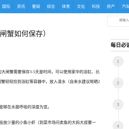
国际
资讯
要闻
综合
体育
文化
科技
房产
汽
闸蟹如何保存）
每日必
1
的大闸蟹需要保存3-5天是时间，可以使用家中的浴缸、比
蟹轻轻捡到浴缸等容器中，放入清水（自来水建议晾晒2
2
3
能够在水面呼吸的深度为宜。
投放少量的小鱼小虾（到菜市场问卖鱼的大妈大叔要一
4