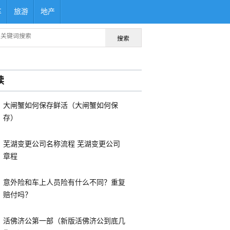
车
旅游
地产
搜索
读
大闸蟹如何保存鲜活（大闸蟹如何保
存）
芜湖变更公司名称流程 芜湖变更公司
章程
意外险和车上人员险有什么不同？重复
赔付吗？
活佛济公第一部（新版活佛济公到底几