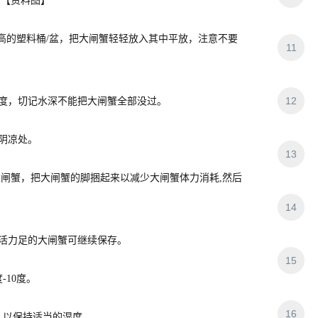
【资料图】
m高的塑料桶/盆，把大闸蟹轻轻放入其中平放，注意不要
11
12
度，切记水深不能把大闸蟹全部没过。
阴凉处。
13
闸蟹，把大闸蟹的脚捆起来以减少大闸蟹体力消耗,然后
14
活力足的大闸蟹可继续保存。
15
10度。
16
，以保持适当的湿度。