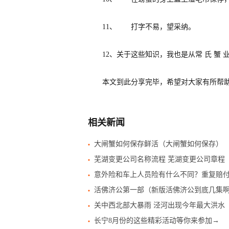
11、 打字不易，望采纳。
12、关于这些知识，我也是从常 氏 蟹
本文到此分享完毕，希望对大家有所帮
相关新闻
大闸蟹如何保存鲜活（大闸蟹如何保存）
芜湖变更公司名称流程 芜湖变更公司章程
意外险和车上人员险有什么不同？重复赔
活佛济公第一部（新版活佛济公到底几集
关中西北部大暴雨 泾河出现今年最大洪水
长宁8月份的这些精彩活动等你来参加→