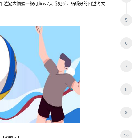
阳澄湖大闸蟹一般可超过7天或更长，品质好的阳澄湖大
5
6
7
8
9
10