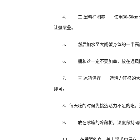
4、 二 塑料桶圈养 使用30-50c
让蟹层叠。
5、 然后加水至大闸蟹身体的一半高
6、 桶和盆一定不要加盖，放在通风
7、 三 冰箱保存 选活力旺盛的大
即可。
8、每天吃的时候先挑选活力不足的吃，
9、 放在冰箱的冷藏柜，温度保持5度-
10、 在螃蟹的身上盖上湿毛巾保存