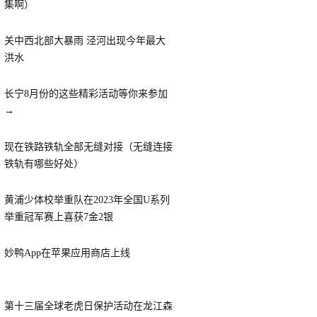
集啊）
关中西北部大暴雨 泾河出现今年最大
洪水
长宁8月份的这些精彩活动等你来参加
→
现在铁路铁轨全部无缝对接（无缝连接
铁轨有哪些好处）
黄浦少体校举重队在2023年全国U系列
举重冠军赛上喜获7金2银
妙鸭App在苹果应用商店上线
第十三届全球老虎日保护活动在龙江森