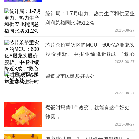
统计局：1-7月电力、热力生产和供应业
利润总额同比增51.2%
2023-08-27
芯片杀价重灾区的MCU：600亿A股龙头
股价腰斩、中报业绩降近8成，“救心
2023-08-27
丸“车规级MCU本土替代进行时
碧道成市民散步好去处
2023-08-27
煮饭时只需1个改变，就能有这个好处！
转需→
2023-08-27
国家统计局：1—7月份全国规模以上工