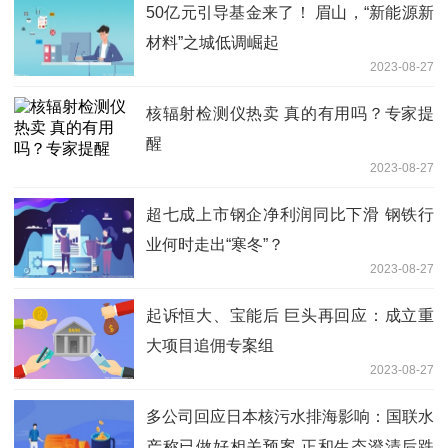
50亿元引导基金来了！ 眉山，“新能源新
材料”之城低调崛起
2023-08-27
核辐射检测仪热卖 真的有用吗？专家提
醒
2023-08-27
超七成上市钢企净利润同比下滑 钢铁行
业何时走出“寒冬”？
2023-08-27
起诉恒大、宝能后 巨头再回应：成立重
大项目追佣专案组
2023-08-27
多公司回应日本核污水排海影响：国联水
产称已做好相关预案 正和生态澄清后跌