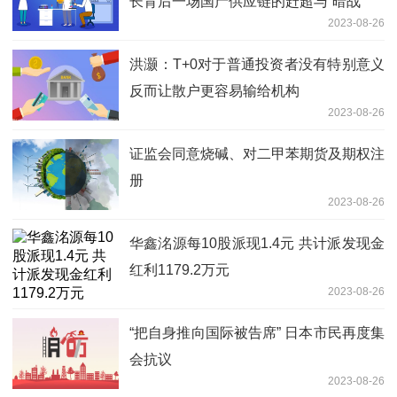
长背后一场国产供应链的赶超与“暗战”
2023-08-26
洪灏：T+0对于普通投资者没有特别意义
反而让散户更容易输给机构
2023-08-26
证监会同意烧碱、对二甲苯期货及期权注
册
2023-08-26
华鑫洺源每10股派现1.4元 共计派发现金
红利1179.2万元
2023-08-26
“把自身推向国际被告席” 日本市民再度集
会抗议
2023-08-26