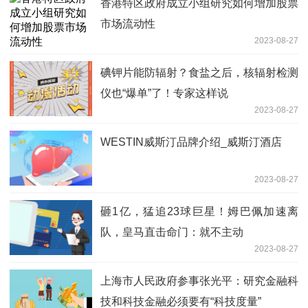
香港特区政府成立小组研究如何增加股票
市场流动性
2023-08-27
碘钾片能防辐射？食盐之后，核辐射检测
仪也“爆单”了！专家这样说
2023-08-27
WESTIN威斯汀品牌介绍_威斯汀酒店
2023-08-27
砸1亿，猛追23球巨星！姆巴佩加速离
队，皇马直击命门：就不主动
2023-08-27
上海市人民政府参事张光平：研究金融科
技和科技金融必须要有“科技度量”